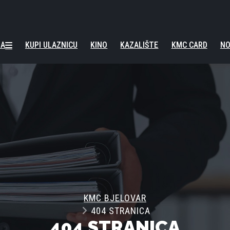
NA
KUPI ULAZNICU
KINO
KAZALIŠTE
KMC CARD
NO
KMC BJELOVAR
404 STRANICA
404 STRANICA