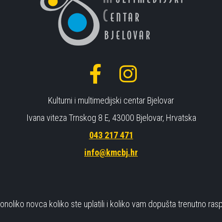
Kulturni i multimedijski centar Bjelovar
Ivana viteza Trnskog 8 E, 43000 Bjelovar, Hrvatska
043 217 471
info@kmcbj.hr
noliko novca koliko ste uplatili i koliko vam dopušta trenutno rasp