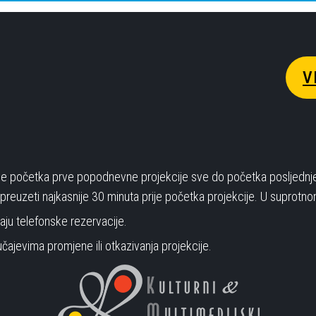
V
rije početka prve popodnevne projekcije sve do početka posljednj
reuzeti najkasnije 30 minuta prije početka projekcije. U suprotnom
u telefonske rezervacije.
čajevima promjene ili otkazivanja projekcije.