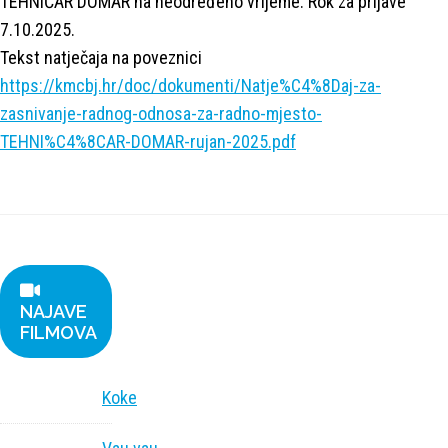
TEHNIČAR DOMAR na neodređeno vrijeme. Rok za prijave
7.10.2025.
Tekst natječaja na poveznici
https://kmcbj.hr/doc/dokumenti/Natje%C4%8Daj-za-
zasnivanje-radnog-odnosa-za-radno-mjesto-
TEHNI%C4%8CAR-DOMAR-rujan-2025.pdf
NAJAVE
FILMOVA
Koke