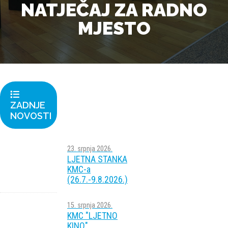
NATJEČAJ ZA RADNO
MJESTO
ZADNJE
NOVOSTI
23. srpnja 2026.
LJETNA STANKA
KMC-a
(26.7.-9.8.2026.)
15. srpnja 2026.
KMC "LJETNO
KINO"