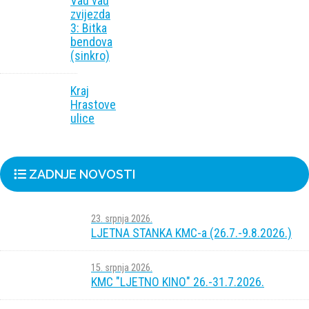
Vau vau
zvijezda
3: Bitka
bendova
(sinkro)
Kraj
Hrastove
ulice
ZADNJE NOVOSTI
23. srpnja 2026.
LJETNA STANKA KMC-a (26.7.-9.8.2026.)
15. srpnja 2026.
KMC "LJETNO KINO" 26.-31.7.2026.