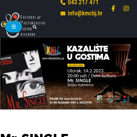
043 217 471
info@kmcbj.hr