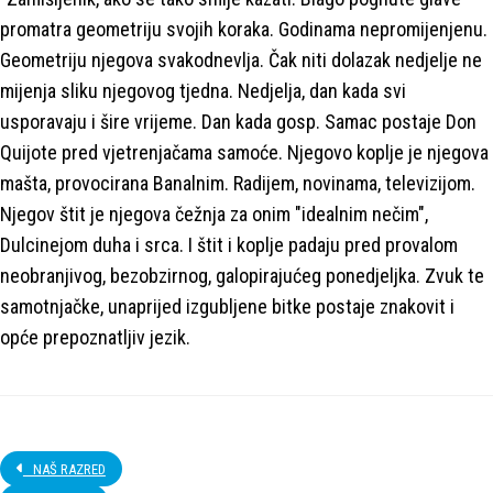
promatra geometriju svojih koraka. Godinama nepromijenjenu.
Geometriju njegova svakodnevlja. Čak niti dolazak nedjelje ne
mijenja sliku njegovog tjedna. Nedjelja, dan kada svi
usporavaju i šire vrijeme. Dan kada gosp. Samac postaje Don
Quijote pred vjetrenjačama samoće. Njegovo koplje je njegova
mašta, provocirana Banalnim. Radijem, novinama, televizijom.
Njegov štit je njegova čežnja za onim "idealnim nečim",
Dulcinejom duha i srca. I štit i koplje padaju pred provalom
neobranjivog, bezobzirnog, galopirajućeg ponedjeljka. Zvuk te
samotnjačke, unaprijed izgubljene bitke postaje znakovit i
opće prepoznatljiv jezik.
NAŠ RAZRED