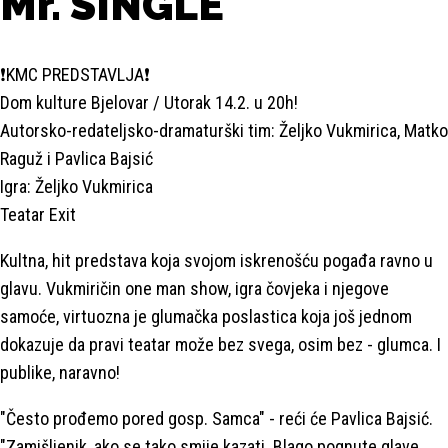
Mr. SINGLE
❗KMC PREDSTAVLJA❗
Dom kulture Bjelovar / Utorak 14.2. u 20h!
Autorsko-redateljsko-dramaturški tim: Željko Vukmirica, Matko
Raguž i Pavlica Bajsić
Igra: Željko Vukmirica
Teatar Exit
Kultna, hit predstava koja svojom iskrenošću pogađa ravno u
glavu. Vukmiričin one man show, igra čovjeka i njegove
samoće, virtuozna je glumačka poslastica koja još jednom
dokazuje da pravi teatar može bez svega, osim bez - glumca. I
publike, naravno!
"Često prođemo pored gosp. Samca" - reći će Pavlica Bajsić.
"Zamišljenik, ako se tako smije kazati. Blago pognute glave