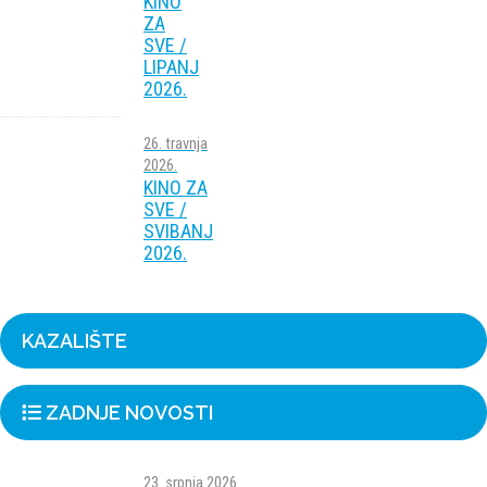
KINO
ZA
SVE /
LIPANJ
2026.
26. travnja
2026.
KINO ZA
SVE /
SVIBANJ
2026.
KAZALIŠTE
ZADNJE NOVOSTI
23. srpnja 2026.