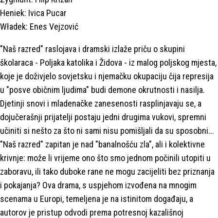
Heniek: Ivica Pucar
Władek: Enes Vejzović
"Naš razred" raslojava i dramski izlaže priču o skupini
školaraca - Poljaka katolika i Židova - iz malog poljskog mjesta,
koje je doživjelo sovjetsku i njemačku okupaciju čija represija
u "posve običnim ljudima" budi demone okrutnosti i nasilja.
Djetinji snovi i mladenačke zanesenosti rasplinjavaju se, a
dojučerašnji prijatelji postaju jedni drugima vukovi, spremni
učiniti si nešto za što ni sami nisu pomišljali da su sposobni...
"Naš razred" zapitan je nad "banalnošću zla", ali i kolektivne
krivnje: može li vrijeme ono što smo jednom počinili utopiti u
zaboravu, ili tako duboke rane ne mogu zacijeliti bez priznanja
i pokajanja? Ova drama, s uspjehom izvođena na mnogim
scenama u Europi, temeljena je na istinitom događaju, a
autorov je pristup odvodi prema potresnoj kazališnoj