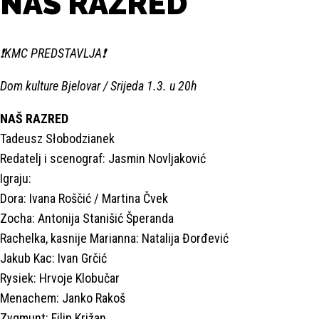
NAŠ RAZRED
❗KMC PREDSTAVLJA❗
Dom kulture Bjelovar / Srijeda 1.3. u 20h
NAŠ RAZRED
Tadeusz Słobodzianek
Redatelj i scenograf: Jasmin Novljaković
Igraju:
Dora: Ivana Roščić / Martina Čvek
Zocha: Antonija Stanišić Šperanda
Rachelka, kasnije Marianna: Natalija Đorđević
Jakub Kac: Ivan Grčić
Rysiek: Hrvoje Klobučar
Menachem: Janko Rakoš
Zygmunt: Filip Križan