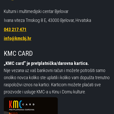
Kulturni i multimedijski centar Bjelovar
Ivana viteza Trnskog 8 E, 43000 Bjelovar, Hrvatska
043 217 471
info@kmcbj.hr
KMC CARD
„KMC card“ je pretplatnička/darovna kartica.
Nije vezana uz vaš bankovni račun i možete potrošiti samo
onoliko novca koliko ste uplatili i koliko vam dopušta trenutno
raspoloživi iznos na kartici. Karticom možete plaćati sve
proizvode i usluge KMC-a u Kinu i Domu kulture.