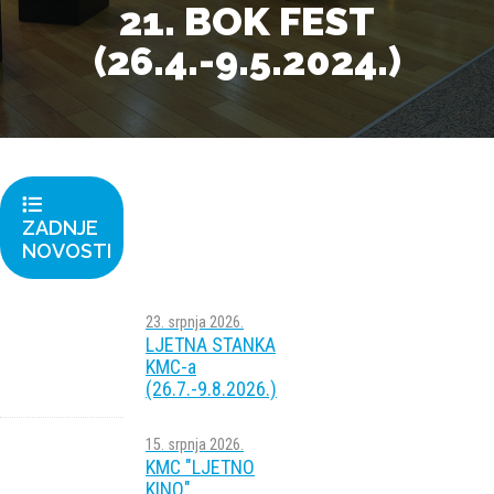
21. BOK FEST
(26.4.-9.5.2024.)
ZADNJE
NOVOSTI
23. srpnja 2026.
LJETNA STANKA
KMC-a
(26.7.-9.8.2026.)
15. srpnja 2026.
KMC "LJETNO
KINO"