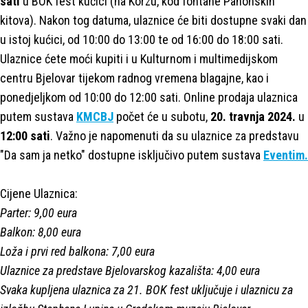
sati
u BOK fest kućici (na Korzu, kod fontane Panonskih
kitova). Nakon tog datuma, ulaznice će biti dostupne svaki dan
u istoj kućici, od 10:00 do 13:00 te od 16:00 do 18:00 sati.
Ulaznice ćete moći kupiti i u Kulturnom i multimedijskom
centru Bjelovar tijekom radnog vremena blagajne, kao i
ponedjeljkom od 10:00 do 12:00 sati. Online prodaja ulaznica
putem sustava
KMCBJ
počet će u subotu,
20. travnja 2024.
u
12:00 sati
. Važno je napomenuti da su ulaznice za predstavu
"Da sam ja netko" dostupne isključivo putem sustava
Eventim.
Cijene Ulaznica:
Parter: 9,00 eura
Balkon: 8,00 eura
Loža i prvi red balkona: 7,00 eura
Ulaznice za predstave Bjelovarskog kazališta: 4,00 eura
Svaka kupljena ulaznica za 21. BOK fest uključuje i ulaznicu za