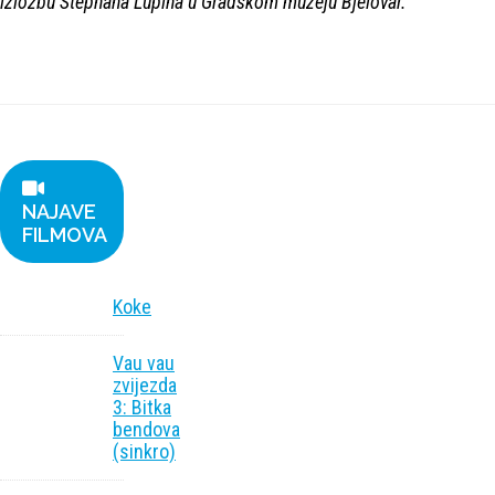
izložbu Stephana Lupina u Gradskom muzeju Bjelovar.
NAJAVE
FILMOVA
Koke
Vau vau
zvijezda
3: Bitka
bendova
(sinkro)