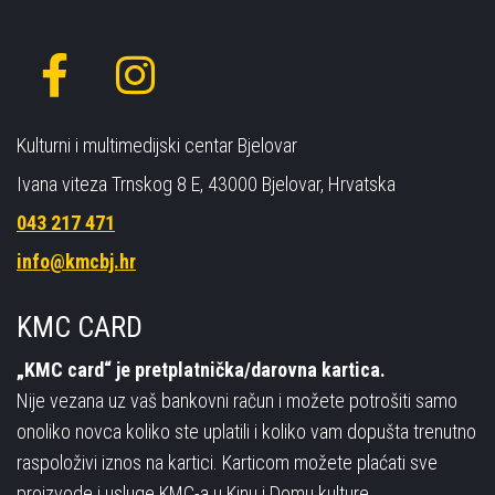
Kulturni i multimedijski centar Bjelovar
Ivana viteza Trnskog 8 E, 43000 Bjelovar, Hrvatska
043 217 471
info@kmcbj.hr
KMC CARD
„KMC card“ je pretplatnička/darovna kartica.
Nije vezana uz vaš bankovni račun i možete potrošiti samo
onoliko novca koliko ste uplatili i koliko vam dopušta trenutno
raspoloživi iznos na kartici. Karticom možete plaćati sve
proizvode i usluge KMC-a u Kinu i Domu kulture.