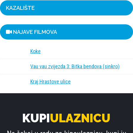
KAZALIŠTE
NAJAVE FILMOVA
Koke
Vau vau zvijezda 3: Bitka bendova (sinkro)
Kraj Hrastove ulice
KUPI
ULAZNICU