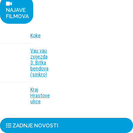
NAJAVE
FILMOVA
Koke
Vau vau
zvijezda
3: Bitka
bendova
(sinkro)
Kraj
Hrastove
ulice
ZADNJE NOVOSTI