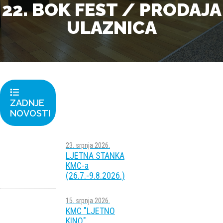
22. BOK FEST / PRODAJA
ULAZNICA
ZADNJE
NOVOSTI
23. srpnja 2026.
LJETNA STANKA
KMC-a
(26.7.-9.8.2026.)
15. srpnja 2026.
KMC "LJETNO
KINO"