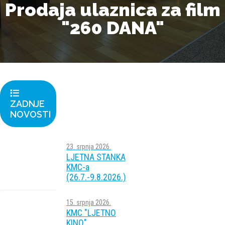
Prodaja ulaznica za film
"260 DANA"
ZADNJE
NOVOSTI
23. srpnja 2026.
LJETNA STANKA
KMC-a
(26.7.-9.8.2026.)
15. srpnja 2026.
KMC "LJETNO
KINO"