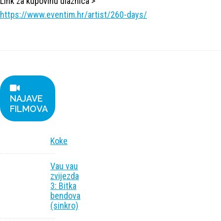
Link za kupovinu ulaznica >
https://www.eventim.hr/artist/260-days/
NAJAVE
FILMOVA
Koke
Vau vau
zvijezda
3: Bitka
bendova
(sinkro)