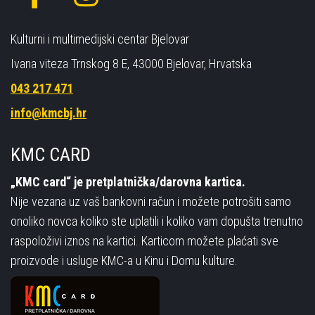
Kulturni i multimedijski centar Bjelovar
Ivana viteza Trnskog 8 E, 43000 Bjelovar, Hrvatska
043 217 471
info@kmcbj.hr
KMC CARD
„KMC card“ je pretplatnička/darovna kartica.
Nije vezana uz vaš bankovni račun i možete potrošiti samo
onoliko novca koliko ste uplatili i koliko vam dopušta trenutno
raspoloživi iznos na kartici. Karticom možete plaćati sve
proizvode i usluge KMC-a u Kinu i Domu kulture.