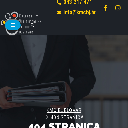
043 217 471
info@kmcbj.hr
KMC BJELOVAR
404 STRANICA
404 STRANICA